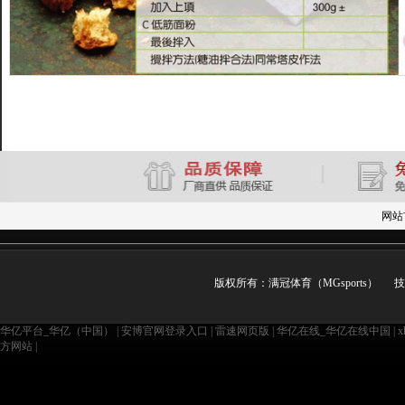
网站
版权所有：满冠体育（MGsports） 
华亿平台_华亿（中国）
|
安博官网登录入口
|
雷速网页版
|
华亿在线_华亿在线中国
|
方网站
|