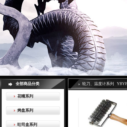
全部商品分类
轮刀、温度计系列
YBYB
花嘴系列
烤盘系列
吐司盒系列