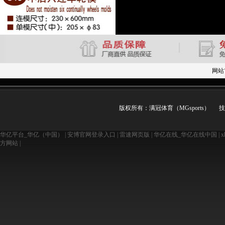
网站
版权所有：满冠体育（MGsports） 
华亿平台_华亿（中国）
|
安博官网登录入口
|
雷速网页版
|
华亿在线_华亿在线中国
|
方网站
|