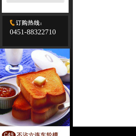
0451-88322710